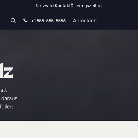
Netzwerk
Kontakt
Öffnungszeiten
Anmelden
+1 555-555-5556
lz
att
 daraus
eller: