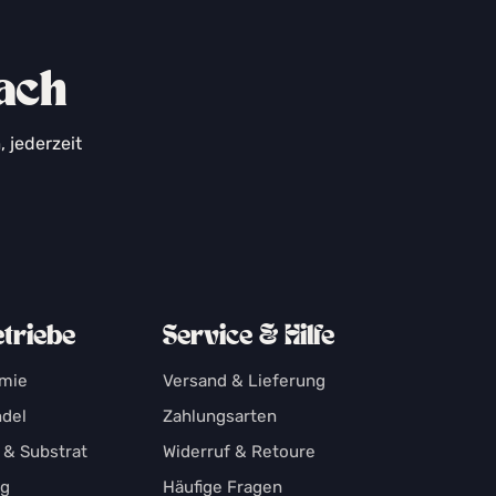
fach
 jederzeit
etriebe
Service & Hilfe
omie
Versand & Lieferung
ndel
Zahlungsarten
 & Substrat
Widerruf & Retoure
ng
Häufige Fragen