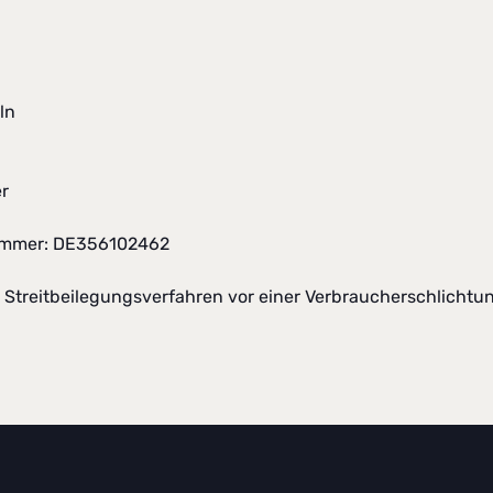
ln
er
nummer: DE356102462
 Streitbeilegungsverfahren vor einer Verbraucherschlichtun