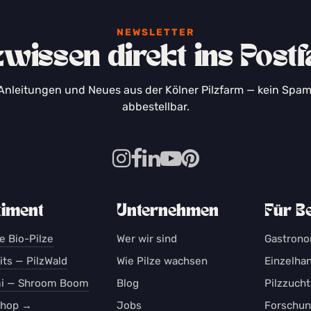
NEWSLETTER
zwissen direkt ins Post
Anleitungen und Neues aus der Kölner Pilzfarm — kein Spam,
abbestellbar.
timent
Unternehmen
Für B
e Bio-Pilze
Wer wir sind
Gastron
ts — PilzWald
Wie Pilze wachsen
Einzelha
i — Shroom Boom
Blog
Pilzzucht
hop →
Jobs
Forschu